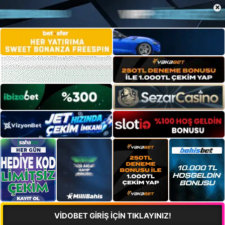
×
VİDOBET GİRİŞ İÇİN TIKLAYINIZ!