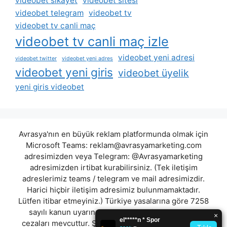
videobet sikayet
videobet sitesi
videobet telegram
videobet tv
videobet tv canli maç
videobet tv canli maç izle
videobet yeni adresi
videobet twitter
videobet yeni adres
videobet yeni giris
videobet üyelik
yeni giris videobet
Avrasya'nın en büyük reklam platformunda olmak için
Microsoft Teams:
reklam@avrasyamarketing.com
adresimizden veya Telegram: @Avrasyamarketing
adresimizden irtibat kurabilirsiniz. (Tek iletişim
adreslerimiz teams / telegram ve mail adresimizdir.
Harici hiçbir iletişim adresimiz bulunmamaktadır.
Lütfen itibar etmeyiniz.) Türkiye yasalarına göre 7258
sayılı kanun uyarınca yasa dışı bahis oynamanın
cezaları mevcuttur. Şu an bulunduğunuz site hiç bir