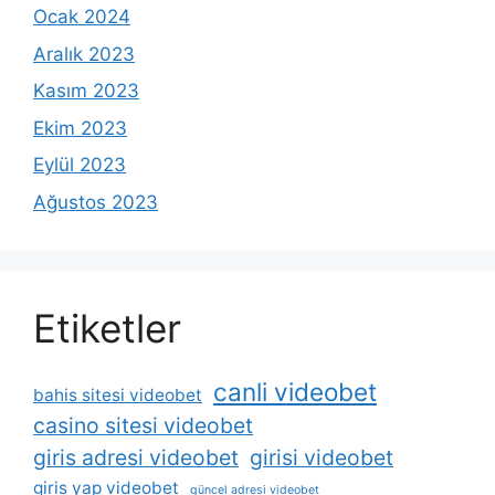
Ocak 2024
Aralık 2023
Kasım 2023
Ekim 2023
Eylül 2023
Ağustos 2023
Etiketler
canli videobet
bahis sitesi videobet
casino sitesi videobet
giris adresi videobet
girisi videobet
giris yap videobet
güncel adresi videobet