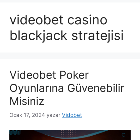
videobet casino
blackjack stratejisi
Videobet Poker
Oyunlarına Güvenebilir
Misiniz
Ocak 17, 2024
yazar
Vidobet