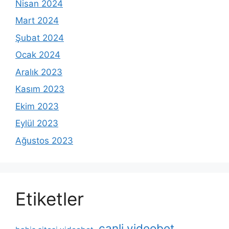
Nisan 2024
Mart 2024
Şubat 2024
Ocak 2024
Aralık 2023
Kasım 2023
Ekim 2023
Eylül 2023
Ağustos 2023
Etiketler
canli videobet