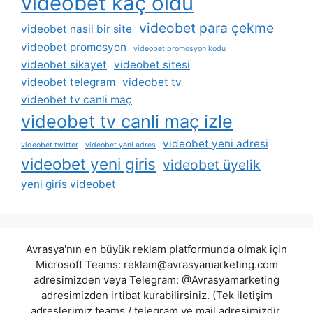
videobet kaç oldu
videobet para çekme
videobet nasil bir site
videobet promosyon
videobet promosyon kodu
videobet sikayet
videobet sitesi
videobet telegram
videobet tv
videobet tv canli maç
videobet tv canli maç izle
videobet yeni adresi
videobet twitter
videobet yeni adres
videobet yeni giris
videobet üyelik
yeni giris videobet
Avrasya'nın en büyük reklam platformunda olmak için
Microsoft Teams:
reklam@avrasyamarketing.com
adresimizden veya Telegram: @Avrasyamarketing
adresimizden irtibat kurabilirsiniz. (Tek iletişim
adreslerimiz teams / telegram ve mail adresimizdir.