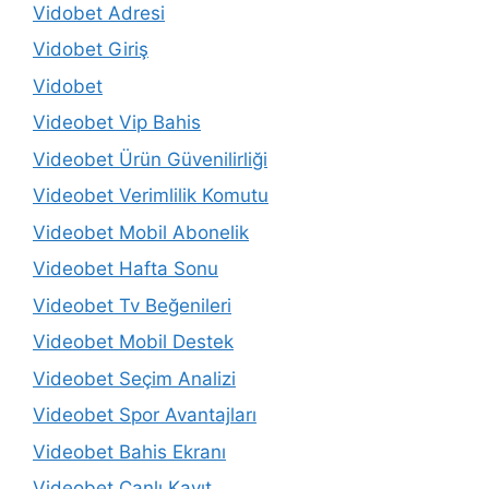
Vidobet Adresi
Vidobet Giriş
Vidobet
Videobet Vip Bahis
Videobet Ürün Güvenilirliği
Videobet Verimlilik Komutu
Videobet Mobil Abonelik
Videobet Hafta Sonu
Videobet Tv Beğenileri
Videobet Mobil Destek
Videobet Seçim Analizi
Videobet Spor Avantajları
Videobet Bahis Ekranı
Videobet Canlı Kayıt