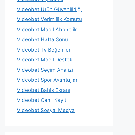
Videobet Ürün Güvenilirliği
Videobet Verimlilik Komutu
Videobet Mobil Abonelik
Videobet Hafta Sonu
Videobet Tv Beğenileri
Videobet Mobil Destek
Videobet Seçim Analizi
Videobet Spor Avantajları
Videobet Bahis Ekranı
Videobet Canlı Kayıt
Videobet Sosyal Medya