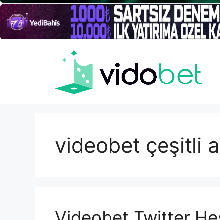
İçeriğe
atla
videobet çeşitli a
Videobet Twitter He