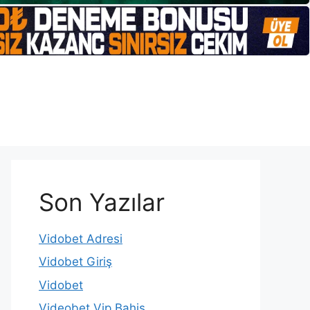
Son Yazılar
Vidobet Adresi
Vidobet Giriş
Vidobet
Videobet Vip Bahis