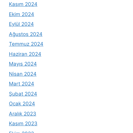
Kasım 2024
Ekim 2024
Eylül 2024
Ağustos 2024
Temmuz 2024
Haziran 2024
Mayıs 2024
Nisan 2024
Mart 2024
Şubat 2024
Ocak 2024
Aralık 2023
Kasım 2023