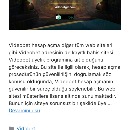
Videobet hesap açma diğer tüm web siteleri
gibi Videobet adresinin de kayıtlı bahis sitesi
Videobet üyelik programına ait olduğunu
göreceksiniz. Bu site ile ilgili olarak, hesap açma
prosedürünün güvenilirliğini doğrulamak söz
konusu olduğunda, Videobet hesap açmanın
güvenilir bir süreç olduğu söylenebilir. Bu web
sitesi müşterilere lisans altında sunulmaktadır.
Bunun için siteye sorunsuz bir şekilde üye …
Devamını oku
Kategoriler
Vidobet