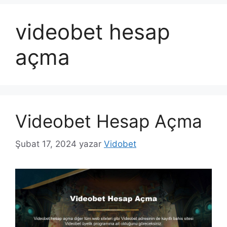
videobet hesap
açma
Videobet Hesap Açma
Şubat 17, 2024
yazar
Vidobet