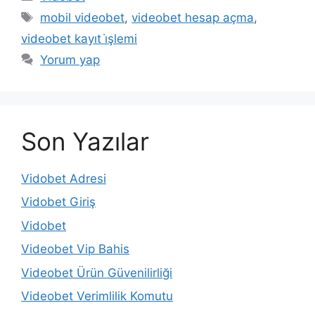
Etiketler
mobil videobet
,
videobet hesap açma
,
videobet kayıt i̇şlemi
Yorum yap
Son Yazılar
Vidobet Adresi
Vidobet Giriş
Vidobet
Videobet Vip Bahis
Videobet Ürün Güvenilirliği
Videobet Verimlilik Komutu