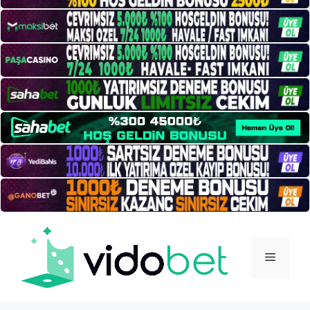
İçeriğe
atla
Menü