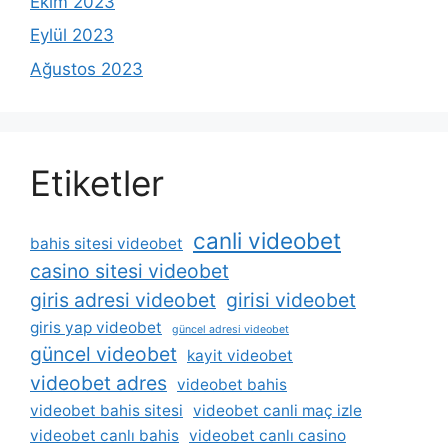
Ekim 2023
Eylül 2023
Ağustos 2023
Etiketler
canli videobet
bahis sitesi videobet
casino sitesi videobet
giris adresi videobet
girisi videobet
giris yap videobet
güncel adresi videobet
güncel videobet
kayit videobet
videobet adres
videobet bahis
videobet bahis sitesi
videobet canli maç izle
videobet canlı bahis
videobet canlı casino