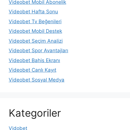
Videobet Mobil Abonelik
Videobet Hafta Sonu
Videobet Tv Beğenileri
Videobet Mobil Destek
Videobet Seçim Analizi
Videobet Spor Avantajları
Videobet Bahis Ekranı
Videobet Canlı Kayıt
Videobet Sosyal Medya
Kategoriler
Vidobet