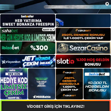
×
VİDOBET GİRİŞ İÇİN TIKLAYINIZ!