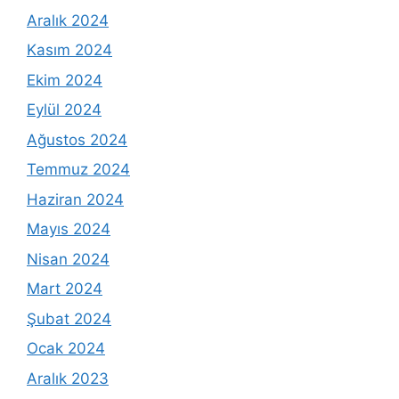
Aralık 2024
Kasım 2024
Ekim 2024
Eylül 2024
Ağustos 2024
Temmuz 2024
Haziran 2024
Mayıs 2024
Nisan 2024
Mart 2024
Şubat 2024
Ocak 2024
Aralık 2023