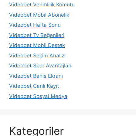
Videobet Verimlilik Komutu
Videobet Mobil Abonelik
Videobet Hafta Sonu
Videobet Tv Beğenileri
Videobet Mobil Destek
Videobet Seçim Analizi
Videobet Spor Avantajları
Videobet Bahis Ekranı
Videobet Canlı Kayıt
Videobet Sosyal Medya
Kategoriler