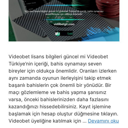
Videobet lisans bilgileri güncel mi Videobet
Türkiye’nin içeriği, bahis oynamayı seven
bireyler için oldukça önemlidir. Oranları izlerken
aynı zamanda oyunun ilerleyişini takip etmek
başarılı bahislerin çok önemli bir yönüdür. Bir
maçı gözlemleme ve bahis yapma şansınız
varsa, önceki bahislerinizden daha fazlasını
kazandığınızı hissedebilirsiniz. Kayıt işlemine
başlamak için hesap oluştur düğmesine tıklayın.
Videobet üyeliğine katılmak için …
Devamını oku