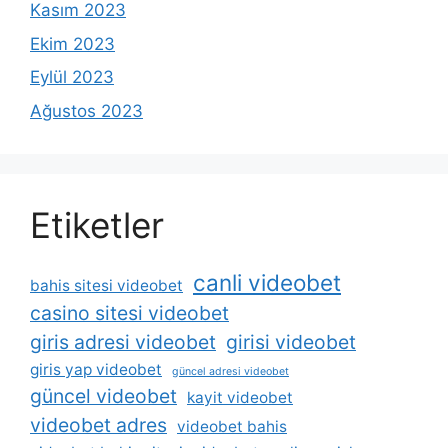
Kasım 2023
Ekim 2023
Eylül 2023
Ağustos 2023
Etiketler
canli videobet
bahis sitesi videobet
casino sitesi videobet
giris adresi videobet
girisi videobet
giris yap videobet
güncel adresi videobet
güncel videobet
kayit videobet
videobet adres
videobet bahis