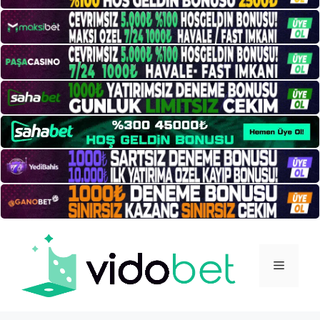
İçeriğe
atla
Menü