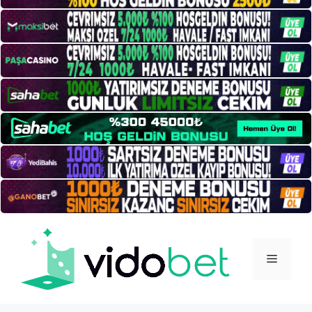
İçeriğe
atla
Menü