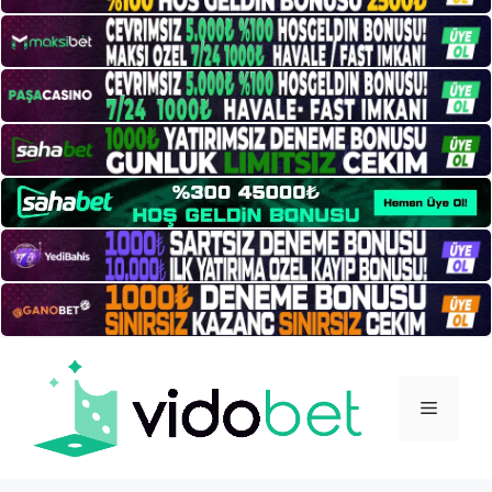
İçeriğe
atla
Menü