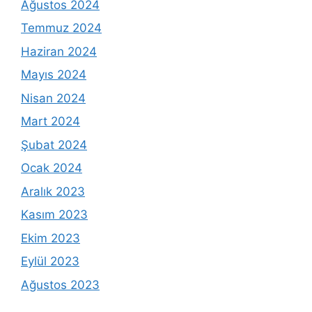
Ağustos 2024
Temmuz 2024
Haziran 2024
Mayıs 2024
Nisan 2024
Mart 2024
Şubat 2024
Ocak 2024
Aralık 2023
Kasım 2023
Ekim 2023
Eylül 2023
Ağustos 2023