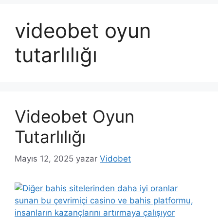
videobet oyun
tutarlılığı
Videobet Oyun
Tutarlılığı
Mayıs 12, 2025
yazar
Vidobet