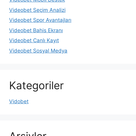
Videobet Seçim Analizi
Videobet Spor Avantajları
Videobet Bahis Ekranı
Videobet Canlı Kayıt
Videobet Sosyal Medya
Kategoriler
Vidobet
Arşivler