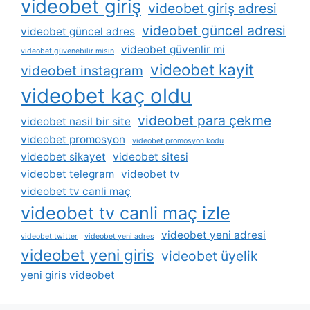
videobet giriş
videobet giriş adresi
videobet güncel adresi
videobet güncel adres
videobet güvenlir mi
videobet güvenebilir misin
videobet kayit
videobet instagram
videobet kaç oldu
videobet para çekme
videobet nasil bir site
videobet promosyon
videobet promosyon kodu
videobet sikayet
videobet sitesi
videobet telegram
videobet tv
videobet tv canli maç
videobet tv canli maç izle
videobet yeni adresi
videobet twitter
videobet yeni adres
videobet yeni giris
videobet üyelik
yeni giris videobet