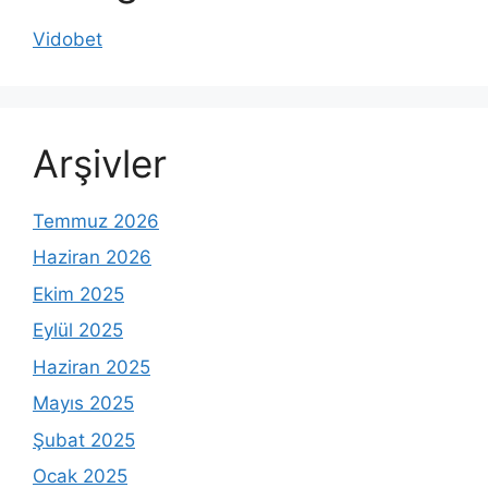
Vidobet
Arşivler
Temmuz 2026
Haziran 2026
Ekim 2025
Eylül 2025
Haziran 2025
Mayıs 2025
Şubat 2025
Ocak 2025