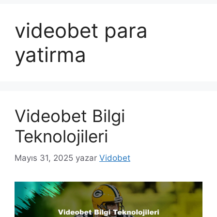
videobet para
yatirma
Videobet Bilgi
Teknolojileri
Mayıs 31, 2025
yazar
Vidobet