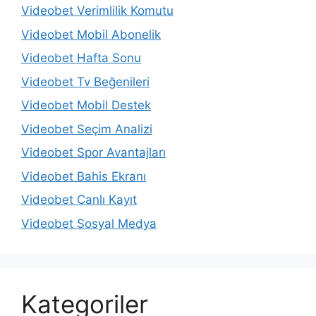
Videobet Verimlilik Komutu
Videobet Mobil Abonelik
Videobet Hafta Sonu
Videobet Tv Beğenileri
Videobet Mobil Destek
Videobet Seçim Analizi
Videobet Spor Avantajları
Videobet Bahis Ekranı
Videobet Canlı Kayıt
Videobet Sosyal Medya
Kategoriler