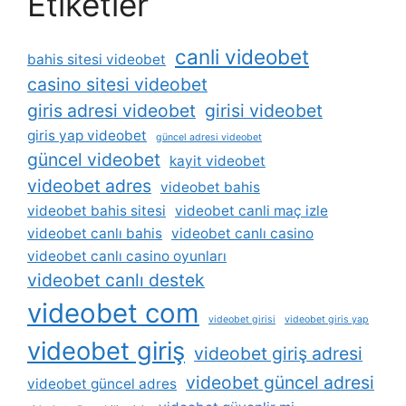
Etiketler
canli videobet
bahis sitesi videobet
casino sitesi videobet
giris adresi videobet
girisi videobet
giris yap videobet
güncel adresi videobet
güncel videobet
kayit videobet
videobet adres
videobet bahis
videobet bahis sitesi
videobet canli maç izle
videobet canlı bahis
videobet canlı casino
videobet canlı casino oyunları
videobet canlı destek
videobet com
videobet girisi
videobet giris yap
videobet giriş
videobet giriş adresi
videobet güncel adresi
videobet güncel adres