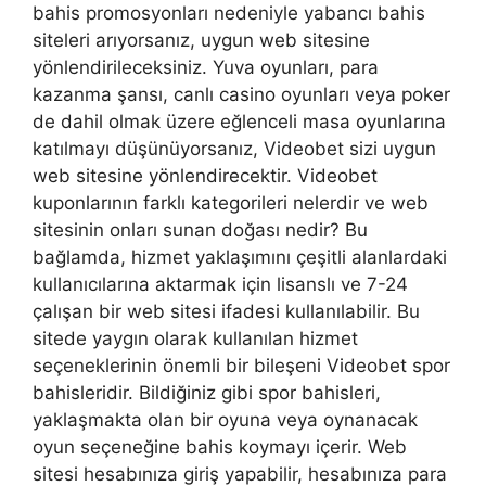
bahis promosyonları nedeniyle yabancı bahis
siteleri arıyorsanız, uygun web sitesine
yönlendirileceksiniz. Yuva oyunları, para
kazanma şansı, canlı casino oyunları veya poker
de dahil olmak üzere eğlenceli masa oyunlarına
katılmayı düşünüyorsanız, Videobet sizi uygun
web sitesine yönlendirecektir. Videobet
kuponlarının farklı kategorileri nelerdir ve web
sitesinin onları sunan doğası nedir? Bu
bağlamda, hizmet yaklaşımını çeşitli alanlardaki
kullanıcılarına aktarmak için lisanslı ve 7-24
çalışan bir web sitesi ifadesi kullanılabilir. Bu
sitede yaygın olarak kullanılan hizmet
seçeneklerinin önemli bir bileşeni Videobet spor
bahisleridir. Bildiğiniz gibi spor bahisleri,
yaklaşmakta olan bir oyuna veya oynanacak
oyun seçeneğine bahis koymayı içerir. Web
sitesi hesabınıza giriş yapabilir, hesabınıza para