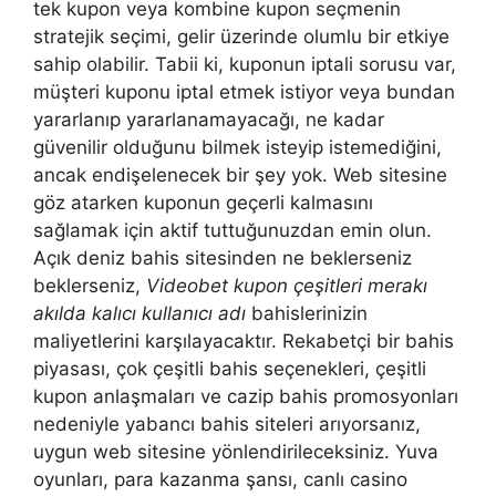
tek kupon veya kombine kupon seçmenin
stratejik seçimi, gelir üzerinde olumlu bir etkiye
sahip olabilir. Tabii ki, kuponun iptali sorusu var,
müşteri kuponu iptal etmek istiyor veya bundan
yararlanıp yararlanamayacağı, ne kadar
güvenilir olduğunu bilmek isteyip istemediğini,
ancak endişelenecek bir şey yok. Web sitesine
göz atarken kuponun geçerli kalmasını
sağlamak için aktif tuttuğunuzdan emin olun.
Açık deniz bahis sitesinden ne beklerseniz
beklerseniz,
Videobet kupon çeşitleri merakı
akılda kalıcı kullanıcı adı
bahislerinizin
maliyetlerini karşılayacaktır. Rekabetçi bir bahis
piyasası, çok çeşitli bahis seçenekleri, çeşitli
kupon anlaşmaları ve cazip bahis promosyonları
nedeniyle yabancı bahis siteleri arıyorsanız,
uygun web sitesine yönlendirileceksiniz. Yuva
oyunları, para kazanma şansı, canlı casino