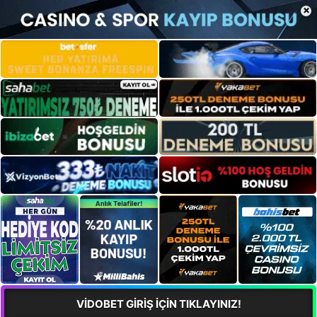
×
VİDOBET GİRİŞ İÇİN TIKLAYINIZ!