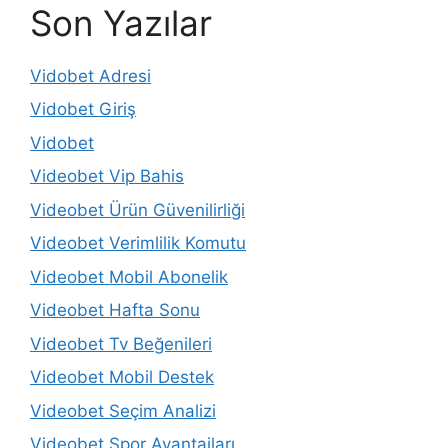
Son Yazılar
Vidobet Adresi
Vidobet Giriş
Vidobet
Videobet Vip Bahis
Videobet Ürün Güvenilirliği
Videobet Verimlilik Komutu
Videobet Mobil Abonelik
Videobet Hafta Sonu
Videobet Tv Beğenileri
Videobet Mobil Destek
Videobet Seçim Analizi
Videobet Spor Avantajları