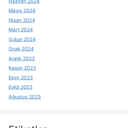
Haziran 2024
Mayıs 2024
Nisan 2024
Mart 2024
Şubat 2024
Ocak 2024
Aralık 2023
Kasım 2023
Ekim 2023
Eylül 2023
Ağustos 2023