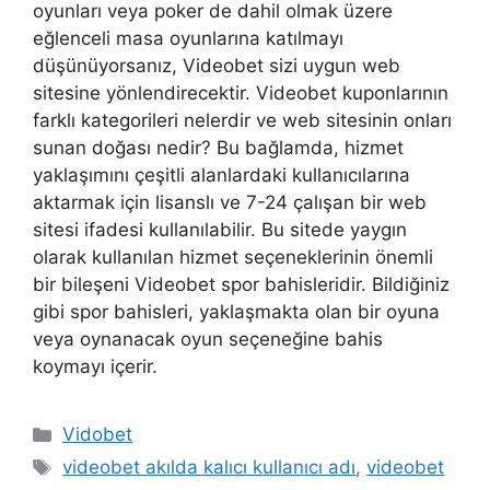
oyunları veya poker de dahil olmak üzere
eğlenceli masa oyunlarına katılmayı
düşünüyorsanız, Videobet sizi uygun web
sitesine yönlendirecektir. Videobet kuponlarının
farklı kategorileri nelerdir ve web sitesinin onları
sunan doğası nedir? Bu bağlamda, hizmet
yaklaşımını çeşitli alanlardaki kullanıcılarına
aktarmak için lisanslı ve 7-24 çalışan bir web
sitesi ifadesi kullanılabilir. Bu sitede yaygın
olarak kullanılan hizmet seçeneklerinin önemli
bir bileşeni Videobet spor bahisleridir. Bildiğiniz
gibi spor bahisleri, yaklaşmakta olan bir oyuna
veya oynanacak oyun seçeneğine bahis
koymayı içerir.
Kategoriler
Vidobet
Etiketler
videobet akılda kalıcı kullanıcı adı
,
videobet