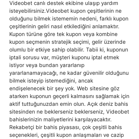
Videobet canlı destek ekibine ulaşıp yardım
isteyebilirsiniz.Videobet kupon çeşitlerinin ne
olduğunu bilmek istememin nedeni, farklı kupon
çeşitlerinin geliri nasıl etkilediğini anlamaktır.
Kupon türüne göre tek kupon veya kombine
kupon seçmenin stratejik seçimi, gelir üzerinde
olumlu bir etkiye sahip olabilir. Tabii ki, kuponun
iptali sorusu var, müşteri kuponu iptal etmek
istiyor veya bundan yararlanıp
yararlanamayacağı, ne kadar güvenilir olduğunu
bilmek isteyip istemediğini, ancak
endişelenecek bir şey yok. Web sitesine göz
atarken kuponun geçerli kalmasını sağlamak için
aktif tuttuğunuzdan emin olun. Açık deniz bahis
sitesinden ne beklerseniz beklerseniz, Videobet
bahislerinizin maliyetlerini karşılayacaktır.
Rekabetçi bir bahis piyasası, çok çeşitli bahis
seçenekleri, çeşitli kupon anlaşmaları ve cazip