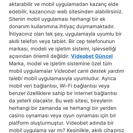
aktarabilir ve mobil uygulamadan kazanç elde
edebilir, kazancınızı web sitesinden alabilirsiniz.
Sitenin mobil uygulaması herhangi bir ek
donanım kullanımına ihtiyaç duymamaktadır.
İhtiyacınız olan tek şey, uygulamayla uyumlu bir
akıllı telefon veya tablet. Bir cep telefonunun
markası, modeli ve işletim sistemi, işlevselliği
açısından önemli değildir.
Videobet Güncel
Marka, model ve işletim sistemine özel tüm
mobil uygulamalar
Videobet canlı destek yardım
talebi
mobil uygulamasıyla uyumludur. Ayrıca
mobil veri bağlantısı, Wi-Fi bağlantısı veya
benzer özelliklere sahip bir internet bağlantısı
da yeterli olacaktır. Bu web sitesi, bireylerin
herhangi bir zamanda ve herhangi bir yerden
casino oynaması veya oyun oynaması için bir
platform oluşturmuştur. Videobet adında bir
mobil uygulama var mı? Kesinlikle, akıllı cihazınız