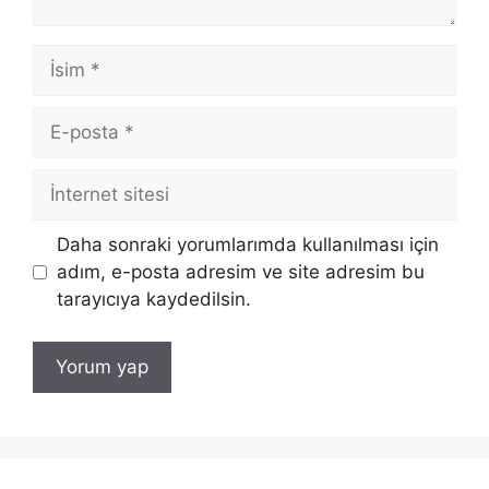
İsim
E-
posta
İnternet
sitesi
Daha sonraki yorumlarımda kullanılması için
adım, e-posta adresim ve site adresim bu
tarayıcıya kaydedilsin.