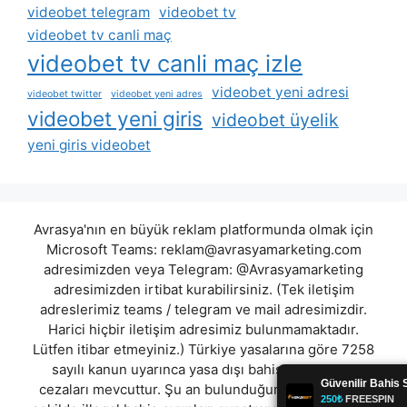
videobet telegram
videobet tv
videobet tv canli maç
videobet tv canli maç izle
videobet yeni adresi
videobet twitter
videobet yeni adres
videobet yeni giris
videobet üyelik
yeni giris videobet
Avrasya'nın en büyük reklam platformunda olmak için
Microsoft Teams:
reklam@avrasyamarketing.com
adresimizden veya Telegram: @Avrasyamarketing
adresimizden irtibat kurabilirsiniz. (Tek iletişim
adreslerimiz teams / telegram ve mail adresimizdir.
Harici hiçbir iletişim adresimiz bulunmamaktadır.
Lütfen itibar etmeyiniz.) Türkiye yasalarına göre 7258
sayılı kanun uyarınca yasa dışı bahis oynamanın
cezaları mevcuttur. Şu an bulunduğunuz site hiç bir