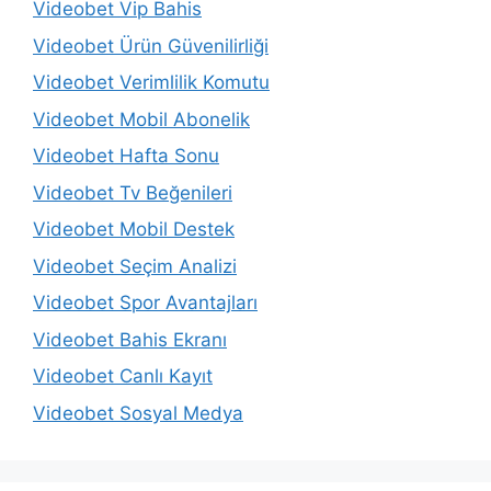
Videobet Vip Bahis
Videobet Ürün Güvenilirliği
Videobet Verimlilik Komutu
Videobet Mobil Abonelik
Videobet Hafta Sonu
Videobet Tv Beğenileri
Videobet Mobil Destek
Videobet Seçim Analizi
Videobet Spor Avantajları
Videobet Bahis Ekranı
Videobet Canlı Kayıt
Videobet Sosyal Medya