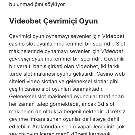
bulunmadığını söylüyor.
Videobet Çevrimiçi Oyun
Çevrimiçi oyun oynamayı sevenler için Videobet
casino slot oyunları mükemmel bir seçimdir. Slot
makinelerinde oynamayı sevenler için
Videobet
çevrimiçi oyun
mükemmel bir seçimdir. Güvenilir
bir yeraltı bahis şirketi olan Videobet, iki farklı
türde slot makinesi oyunu geliştirdi. Casino web
siteleri video slotları ve geleneksel slotlar gibi
çeşitli casino slot oyunları sunmaktadır.
Geleneksel slot makineleri oyuncular tarafından
her zaman talep görmektedir, ancak 3d slot
makineleri de oldukça beğenilmektedir. Ücretsiz
çevirme imkanı sunan oyunlar da listeye dahil
edilebilir. Aralarından seçim yapabileceğiniz çok
sayıda oyun içeren menü düzeni karmaşık