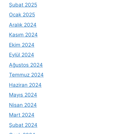
Şubat 2025
Ocak 2025
Aralık 2024
Kasım 2024
Ekim 2024
Eylül 2024
Ağustos 2024
Temmuz 2024
Haziran 2024
Mayıs 2024
Nisan 2024
Mart 2024
Şubat 2024