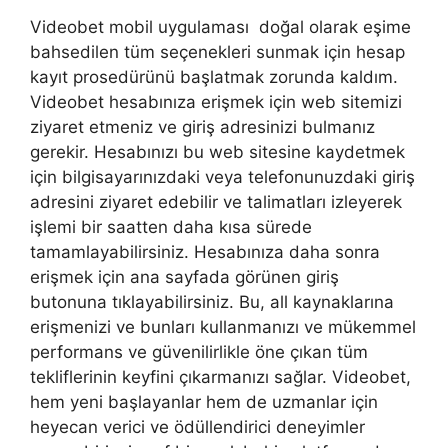
Videobet mobil uygulaması doğal olarak eşime
bahsedilen tüm seçenekleri sunmak için hesap
kayıt prosedürünü başlatmak zorunda kaldım.
Videobet hesabınıza erişmek için web sitemizi
ziyaret etmeniz ve giriş adresinizi bulmanız
gerekir. Hesabınızı bu web sitesine kaydetmek
için bilgisayarınızdaki veya telefonunuzdaki giriş
adresini ziyaret edebilir ve talimatları izleyerek
işlemi bir saatten daha kısa sürede
tamamlayabilirsiniz. Hesabınıza daha sonra
erişmek için ana sayfada görünen giriş
butonuna tıklayabilirsiniz. Bu, all kaynaklarına
erişmenizi ve bunları kullanmanızı ve mükemmel
performans ve güvenilirlikle öne çıkan tüm
tekliflerinin keyfini çıkarmanızı sağlar. Videobet,
hem yeni başlayanlar hem de uzmanlar için
heyecan verici ve ödüllendirici deneyimler