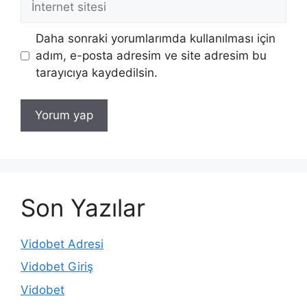
sitesi
Daha sonraki yorumlarımda kullanılması için
adım, e-posta adresim ve site adresim bu
tarayıcıya kaydedilsin.
Son Yazılar
Vidobet Adresi
Vidobet Giriş
Vidobet