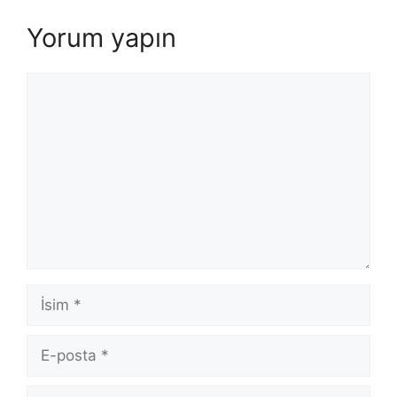
Yorum yapın
Yorum
İsim
E-
posta
İnternet