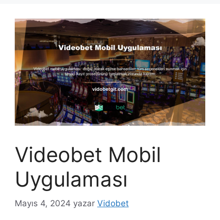
Videobet Mobil
Uygulaması
Mayıs 4, 2024
yazar
Vidobet