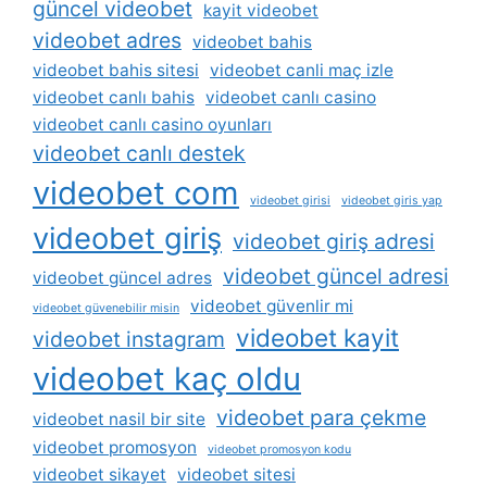
güncel videobet
kayit videobet
videobet adres
videobet bahis
videobet bahis sitesi
videobet canli maç izle
videobet canlı bahis
videobet canlı casino
videobet canlı casino oyunları
videobet canlı destek
videobet com
videobet girisi
videobet giris yap
videobet giriş
videobet giriş adresi
videobet güncel adresi
videobet güncel adres
videobet güvenlir mi
videobet güvenebilir misin
videobet kayit
videobet instagram
videobet kaç oldu
videobet para çekme
videobet nasil bir site
videobet promosyon
videobet promosyon kodu
videobet sikayet
videobet sitesi