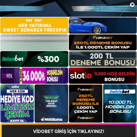
×
VİDOBET GİRİŞ İÇİN TIKLAYINIZ!