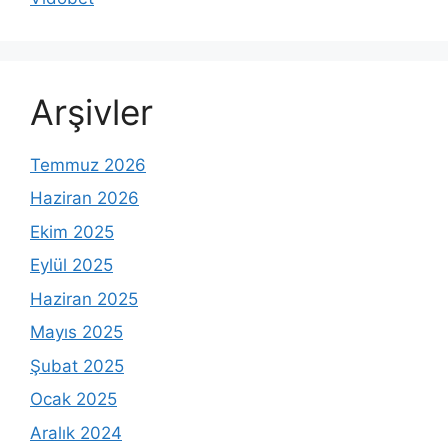
Arşivler
Temmuz 2026
Haziran 2026
Ekim 2025
Eylül 2025
Haziran 2025
Mayıs 2025
Şubat 2025
Ocak 2025
Aralık 2024