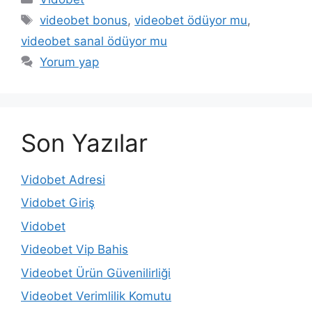
Etiketler
videobet bonus
,
videobet ödüyor mu
,
videobet sanal ödüyor mu
Yorum yap
Son Yazılar
Vidobet Adresi
Vidobet Giriş
Vidobet
Videobet Vip Bahis
Videobet Ürün Güvenilirliği
Videobet Verimlilik Komutu