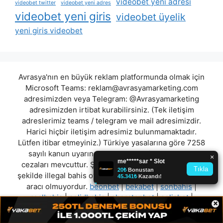
videobet yeni adresi
videobet twitter
videobet yeni adres
videobet yeni giris
videobet üyelik
yeni giris videobet
Avrasya'nın en büyük reklam platformunda olmak için
Microsoft Teams:
reklam@avrasyamarketing.com
adresimizden veya Telegram: @Avrasyamarketing
adresimizden irtibat kurabilirsiniz. (Tek iletişim
adreslerimiz teams / telegram ve mail adresimizdir.
Harici hiçbir iletişim adresimiz bulunmamaktadır.
Lütfen itibar etmeyiniz.) Türkiye yasalarına göre 7258
sayılı kanun uyarınca yasa dışı bahis oynamanın
cezaları mevcuttur. Şu an bulunduğunuz site hiç bir
şekilde illegal bahis oyunları oynatmıyor ve oynamaya
aracı olmuyordur.
beonbet
|
bekabet
|
sonbahis
|
realbahis
|
solidbahis
|
sheratonbet
|
solisbet
|
×
batumcasino